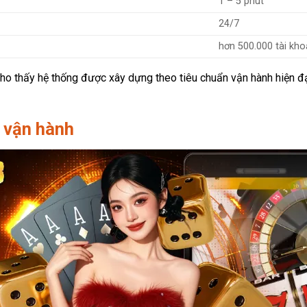
1 – 5 phút
24/7
hơn 500.000 tài kh
ho thấy hệ thống được xây dựng theo tiêu chuẩn vận hành hiện đạ
 vận hành