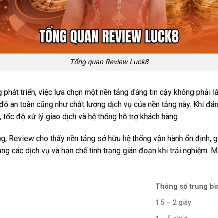
Tổng quan Review Luck8
ng phát triển, việc lựa chọn một nền tảng đáng tin cậy không phải l
độ an toàn cũng như chất lượng dịch vụ của nền tảng này. Khi đánh
tốc độ xử lý giao dịch và hệ thống hỗ trợ khách hàng.
, Review cho thấy nền tảng sở hữu hệ thống vận hành ổn định, gia
ng các dịch vụ và hạn chế tình trạng gián đoạn khi trải nghiệm. 
Thông số trung bì
1.5 – 2 giây