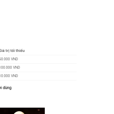
Giá trị tối thiểu
50.000 VND
100.000 VND
10.000 VND
i dùng.