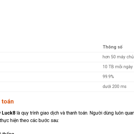
Thông số
hơn 50 máy chủ
10 TB mỗi ngày
99.9%
dưới 200 ms
h toán
 Luck8
là quy trình giao dịch và thanh toán. Người dùng luôn qu
 thực hiện theo các bước sau: