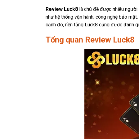
Review Luck8
là chủ đề được nhiều người q
như hệ thống vận hành, công nghệ bảo mật, t
cạnh đó, nền tảng Luck8 cũng được đánh giá
Tổng quan Review Luck8