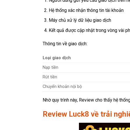
Người dùng gửi yêu cầu giao dịch trên h
Hệ thống xác nhận thông tin tài khoản
Máy chủ xử lý dữ liệu giao dịch
Kết quả được cập nhật trong vòng vài ph
Thông tin về giao dịch:
Loại giao dịch
Nạp tiền
Rút tiền
Chuyển khoản nội bộ
Nhờ quy trình này, Review cho thấy hệ thốn
Review Luck8 về trải ngh