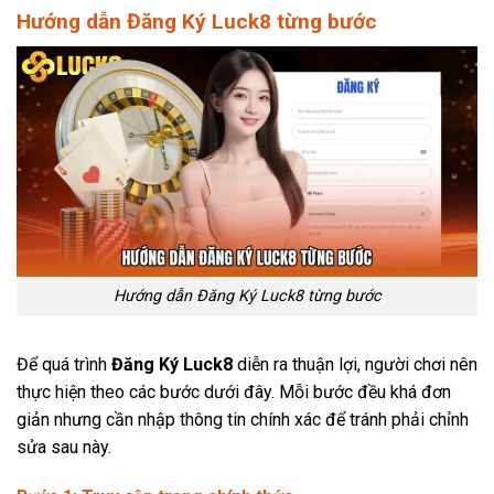
Hướng dẫn Đăng Ký Luck8 từng bước
Hướng dẫn Đăng Ký Luck8 từng bước
Để quá trình
Đăng Ký Luck8
diễn ra thuận lợi, người chơi nên
thực hiện theo các bước dưới đây. Mỗi bước đều khá đơn
giản nhưng cần nhập thông tin chính xác để tránh phải chỉnh
sửa sau này.