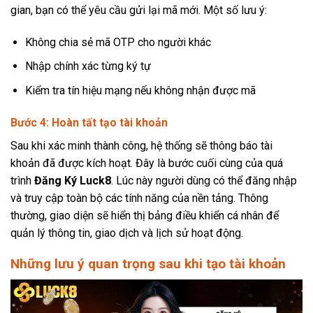
gian, bạn có thể yêu cầu gửi lại mã mới. Một số lưu ý:
Không chia sẻ mã OTP cho người khác
Nhập chính xác từng ký tự
Kiểm tra tín hiệu mạng nếu không nhận được mã
Bước 4: Hoàn tất tạo tài khoản
Sau khi xác minh thành công, hệ thống sẽ thông báo tài
khoản đã được kích hoạt. Đây là bước cuối cùng của quá
trình
Đăng Ký Luck8
. Lúc này người dùng có thể đăng nhập
và truy cập toàn bộ các tính năng của nền tảng. Thông
thường, giao diện sẽ hiển thị bảng điều khiển cá nhân để
quản lý thông tin, giao dịch và lịch sử hoạt động.
Những lưu ý quan trọng sau khi tạo tài khoản