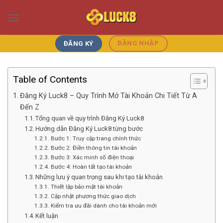
Skip
to
content
ĐĂNG NHẬP
ĐĂNG KÝ
Table of Contents
Đăng Ký Luck8 – Quy Trình Mở Tài Khoản Chi Tiết Từ A
Đến Z
Tổng quan về quy trình Đăng Ký Luck8
Hướng dẫn Đăng Ký Luck8 từng bước
Bước 1: Truy cập trang chính thức
Bước 2: Điền thông tin tài khoản
Bước 3: Xác minh số điện thoại
Bước 4: Hoàn tất tạo tài khoản
Những lưu ý quan trọng sau khi tạo tài khoản
Thiết lập bảo mật tài khoản
Cập nhật phương thức giao dịch
Kiểm tra ưu đãi dành cho tài khoản mới
Kết luận