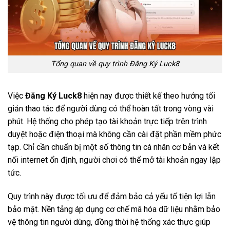
Tổng quan về quy trình Đăng Ký Luck8
Việc
Đăng Ký Luck8
hiện nay được thiết kế theo hướng tối
giản thao tác để người dùng có thể hoàn tất trong vòng vài
phút. Hệ thống cho phép tạo tài khoản trực tiếp trên trình
duyệt hoặc điện thoại mà không cần cài đặt phần mềm phức
tạp. Chỉ cần chuẩn bị một số thông tin cá nhân cơ bản và kết
nối internet ổn định, người chơi có thể mở tài khoản ngay lập
tức.
Quy trình này được tối ưu để đảm bảo cả yếu tố tiện lợi lẫn
bảo mật. Nền tảng áp dụng cơ chế mã hóa dữ liệu nhằm bảo
vệ thông tin người dùng, đồng thời hệ thống xác thực giúp