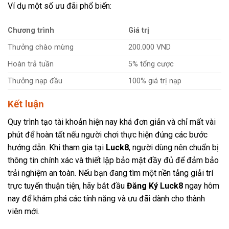
Ví dụ một số ưu đãi phổ biến:
Chương trình
Giá trị
Thưởng chào mừng
200.000 VND
Hoàn trả tuần
5% tổng cược
Thưởng nạp đầu
100% giá trị nạp
Kết luận
Quy trình tạo tài khoản hiện nay khá đơn giản và chỉ mất vài
phút để hoàn tất nếu người chơi thực hiện đúng các bước
hướng dẫn. Khi tham gia tại
Luck8
, người dùng nên chuẩn bị
thông tin chính xác và thiết lập bảo mật đầy đủ để đảm bảo
trải nghiệm an toàn. Nếu bạn đang tìm một nền tảng giải trí
trực tuyến thuận tiện, hãy bắt đầu
Đăng Ký Luck8
ngay hôm
nay để khám phá các tính năng và ưu đãi dành cho thành
viên mới.