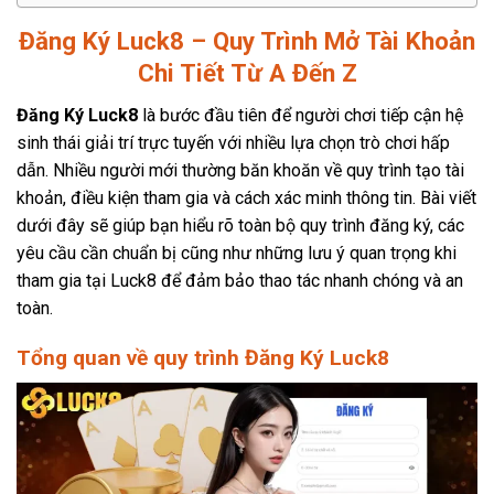
Đăng Ký Luck8 – Quy Trình Mở Tài Khoản
Chi Tiết Từ A Đến Z
Đăng Ký Luck8
là bước đầu tiên để người chơi tiếp cận hệ
sinh thái giải trí trực tuyến với nhiều lựa chọn trò chơi hấp
dẫn. Nhiều người mới thường băn khoăn về quy trình tạo tài
khoản, điều kiện tham gia và cách xác minh thông tin. Bài viết
dưới đây sẽ giúp bạn hiểu rõ toàn bộ quy trình đăng ký, các
yêu cầu cần chuẩn bị cũng như những lưu ý quan trọng khi
tham gia tại Luck8 để đảm bảo thao tác nhanh chóng và an
toàn.
Tổng quan về quy trình Đăng Ký Luck8