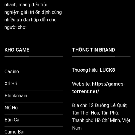
nhanh, mang đến trải
nghiệm giải trí ổn định cùng
nhiều ưu đãi hấp dẫn cho
người chơi.
KHO GAME
THÔNG TIN BRAND
Thương hiệu:
LUCK8
Casino
Xổ Số
Website:
https://games-
torrent.net/
Blockchain
Địa chỉ:
12 Đường Lê Quát,
Nổ Hũ
Tân Thới Hoà, Tân Phú,
Bắn Cá
Thành phố Hồ Chí Minh, Việt
Nam
Game Bài