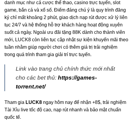
danh mục như cá cược thể thao, casino trực tuyến, slot
game, bắn cá và xổ số. Điểm đáng chú ý là quy trình đăng
ký chỉ mất khoảng 2 phút, giao dịch nạp rút được xử lý liên
tục 24/7 và hệ thống hỗ trợ khách hàng hoạt động xuyên
suốt cả ngày. Ngoài ưu đãi tặng 88K dành cho thành viên
mới, LUCK8 còn liên tục cập nhật sự kiện khuyến mãi theo
tuần nhằm giúp người chơi có thêm giá trị trải nghiệm
trong quá trình tham gia giải trí trực tuyến.
Link vào trang chủ chính thức mới nhất
cho các bet thủ:
https://games-
torrent.net/
Tham gia
LUCK8
ngay hôm nay để nhận +8$, trải nghiệm
Tài Xỉu live tốc độ cao, nạp rút nhanh và bảo mật chuẩn
quốc tế.